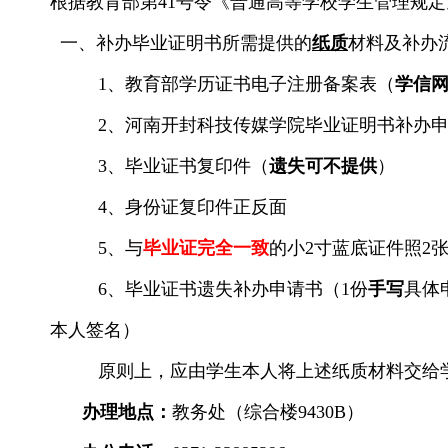
根据教育部第41号令《普通高等学校学生管理规
一、补办毕业证明书所需提供的
纸质
材料及补办
1、教育部学历证书电子注册备案表（
学信
2、河南开封科技传媒学院毕业证明书补办
3、毕业证书复印件（
遗失可不提供
）
4、身份证复印件正反面
5、与
毕业证完全一致
的小2寸蓝底证件照2
6、毕业证书遗失补办申请书（1份
手写
具体
本人签名）
原则上，应由学生本人将上述纸质材料交给
办理地点：
教务处（综合楼9430B）